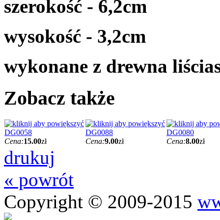
szerokość - 6,2cm
wysokość - 3,2cm
wykonane z drewna liścia
Zobacz także
DG0058
DG0088
DG0080
Cena:
15.00
zł
Cena:
9.00
zł
Cena:
8.00
zł
drukuj
« powrót
Copyright © 2009-2015
ww