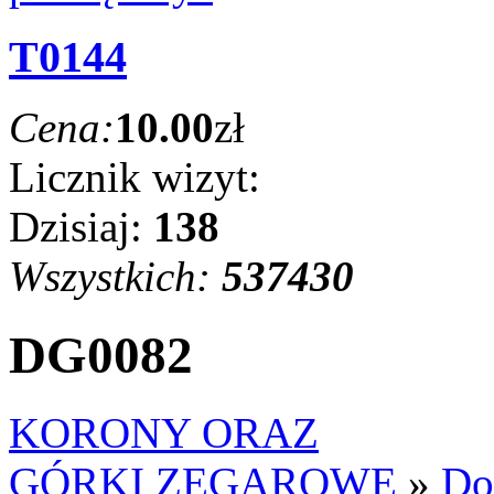
T0144
Cena:
10.00
zł
Licznik wizyt:
Dzisiaj:
138
Wszystkich:
537430
DG0082
KORONY ORAZ
GÓRKI ZEGAROWE
»
Do