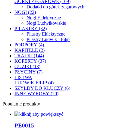
GÓRKI ZEGAROWE (169)
Dodatki do górek zegarowych
NOGI (22)
Nogi Eklektyczne
Nogi Ludwikowskie
PILASTRY (32)
Pilastry Eklektyczne
Pilastry Ludwik - Filip
PODPORY (4)
KAPITELE (2)
TRALKI (144)
KOPERTY (37)
GUZIKI (13)
PŁYCINY (7)
LISTWA
LUDWIK FILIP (4)
SZYLDY DO KLUCZY (6)
INNE WYROBY (20)
Popularne produkty
PE0015