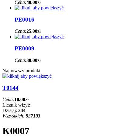
Cena:
40.00
zł
PE0016
Cena:
25.00
zł
PE0009
Cena:
30.00
zł
Najnowszy produkt
T0144
Cena:
10.00
zł
Licznik wizyt:
Dzisiaj:
344
Wszystkich:
537193
K0007