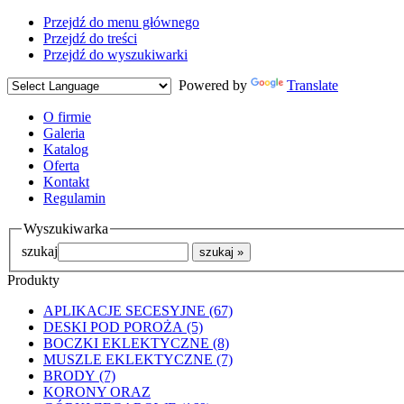
Przejdź do menu głównego
Przejdź do treści
Przejdź do wyszukiwarki
Powered by
Translate
O firmie
Galeria
Katalog
Oferta
Kontakt
Regulamin
Wyszukiwarka
szukaj
Produkty
APLIKACJE SECESYJNE (67)
DESKI POD POROŻA (5)
BOCZKI EKLEKTYCZNE (8)
MUSZLE EKLEKTYCZNE (7)
BRODY (7)
KORONY ORAZ