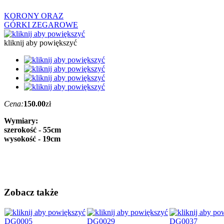
KORONY ORAZ
GÓRKI ZEGAROWE
kliknij aby powiększyć
Cena:
150.00
zł
Wymiary:
szerokość - 55cm
wysokość - 19cm
Zobacz także
DG0005
DG0029
DG0037