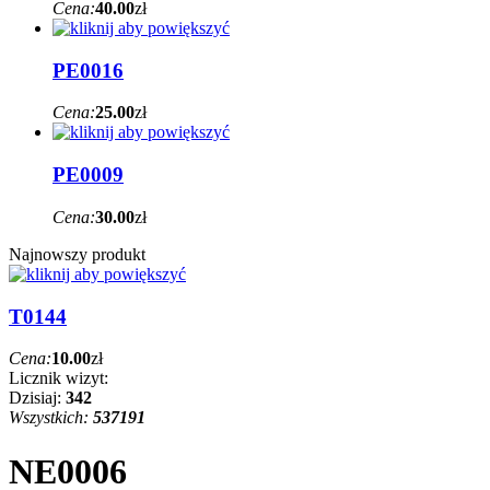
Cena:
40.00
zł
PE0016
Cena:
25.00
zł
PE0009
Cena:
30.00
zł
Najnowszy produkt
T0144
Cena:
10.00
zł
Licznik wizyt:
Dzisiaj:
342
Wszystkich:
537191
NE0006