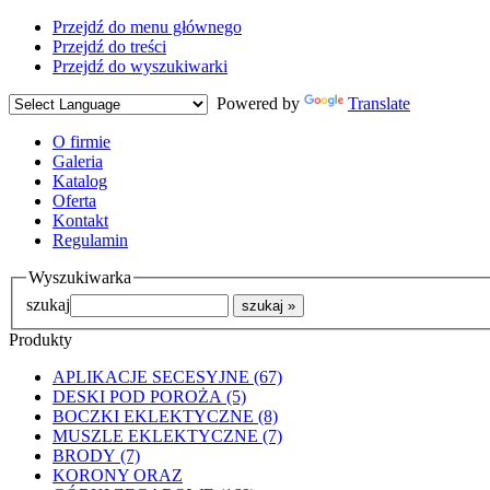
Przejdź do menu głównego
Przejdź do treści
Przejdź do wyszukiwarki
Powered by
Translate
O firmie
Galeria
Katalog
Oferta
Kontakt
Regulamin
Wyszukiwarka
szukaj
Produkty
APLIKACJE SECESYJNE (67)
DESKI POD POROŻA (5)
BOCZKI EKLEKTYCZNE (8)
MUSZLE EKLEKTYCZNE (7)
BRODY (7)
KORONY ORAZ