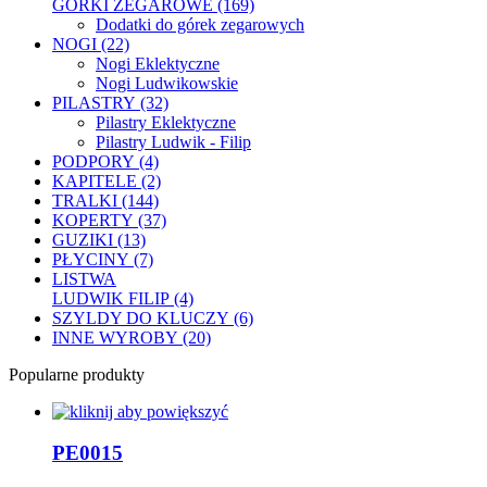
GÓRKI ZEGAROWE (169)
Dodatki do górek zegarowych
NOGI (22)
Nogi Eklektyczne
Nogi Ludwikowskie
PILASTRY (32)
Pilastry Eklektyczne
Pilastry Ludwik - Filip
PODPORY (4)
KAPITELE (2)
TRALKI (144)
KOPERTY (37)
GUZIKI (13)
PŁYCINY (7)
LISTWA
LUDWIK FILIP (4)
SZYLDY DO KLUCZY (6)
INNE WYROBY (20)
Popularne produkty
PE0015