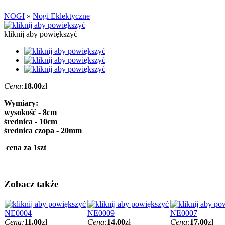
NOGI
»
Nogi Eklektyczne
kliknij aby powiększyć
Cena:
18.00
zł
Wymiary:
wysokość - 8cm
średnica - 10cm
średnica czopa - 20mm
cena za 1szt
Zobacz także
NE0004
NE0009
NE0007
Cena:
11.00
zł
Cena:
14.00
zł
Cena:
17.00
zł