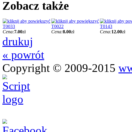
Zobacz także
T0033
T0022
T0143
Cena:
7.00
zł
Cena:
8.00
zł
Cena:
12.00
zł
drukuj
« powrót
Copyright © 2009-2015
ww