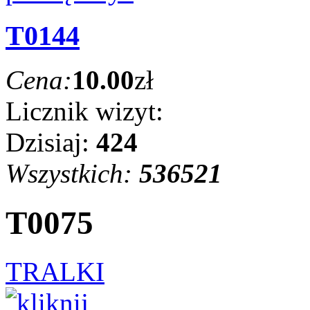
T0144
Cena:
10.00
zł
Licznik wizyt:
Dzisiaj:
424
Wszystkich:
536521
T0075
TRALKI