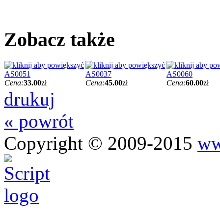
Zobacz także
AS0051
AS0037
AS0060
Cena:
33.00
zł
Cena:
45.00
zł
Cena:
60.00
zł
drukuj
« powrót
Copyright © 2009-2015
ww