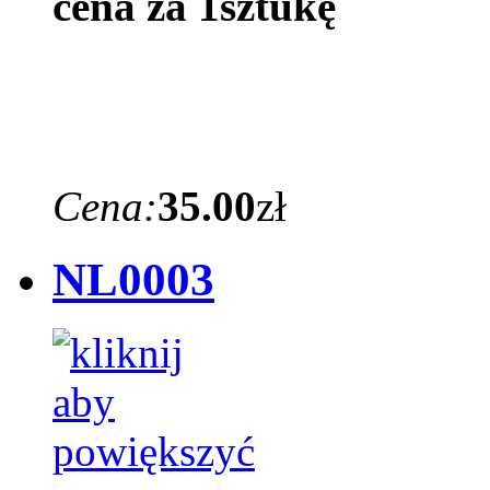
cena za 1sztukę
Cena:
35.00
zł
NL0003