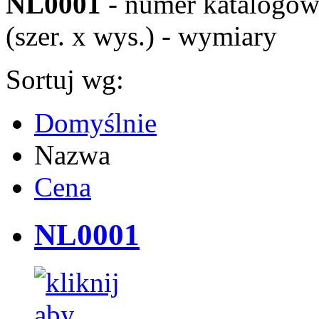
NL0001
- numer katalogo
(szer. x wys.) - wymiary
Sortuj wg:
Domyślnie
Nazwa
Cena
NL0001