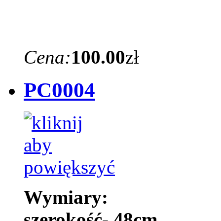
Cena:
100.00
zł
PC0004
Wymiary:
szerokość- 48cm