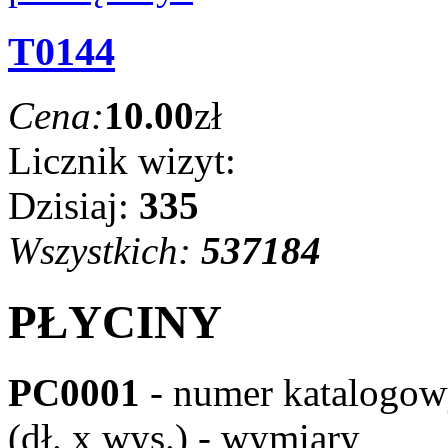
T0144
Cena:
10.00
zł
Licznik wizyt:
Dzisiaj:
335
Wszystkich:
537184
PŁYCINY
PC0001
- numer katalogo
(dł. x wys.) - wymiary