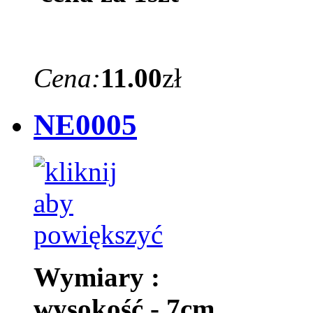
Cena:
11.00
zł
NE0005
Wymiary :
wysokość - 7cm